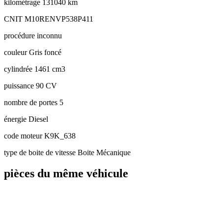
kilométrage
131040 km
CNIT
M10RENVP538P411
procédure
inconnu
couleur
Gris foncé
cylindrée
1461 cm3
puissance
90 CV
nombre de portes
5
énergie
Diesel
code moteur
K9K_638
type de boite de vitesse
Boite Mécanique
pièces du même véhicule