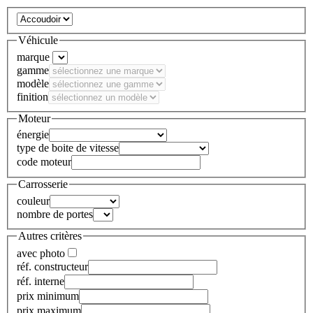
Véhicule
marque
gamme
modèle
finition
Moteur
énergie
type de boite de vitesse
code moteur
Carrosserie
couleur
nombre de portes
Autres critères
avec photo
réf. constructeur
réf. interne
prix minimum
prix maximum