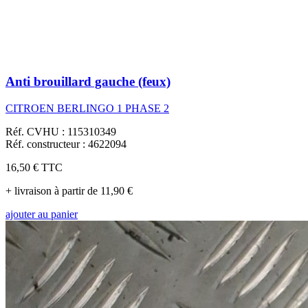
Anti brouillard gauche (feux)
CITROEN BERLINGO 1 PHASE 2
Réf. CVHU : 115310349
Réf. constructeur : 4622094
16,50 €
TTC
+ livraison à partir de 11,90 €
ajouter au panier