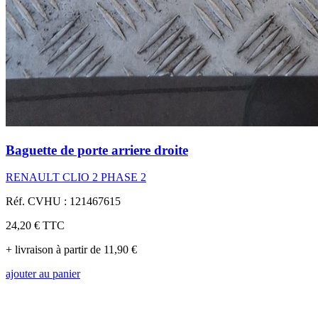
Baguette de porte arriere droite
RENAULT CLIO 2 PHASE 2
Réf. CVHU : 121467615
24,20 €
TTC
+ livraison à partir de 11,90 €
ajouter au panier