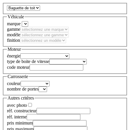
Véhicule
marque
gamme
modèle
finition
Moteur
énergie
type de boite de vitesse
code moteur
Carrosserie
couleur
nombre de portes
Autres critères
avec photo
réf. constructeur
réf. interne
prix minimum
prix maximum