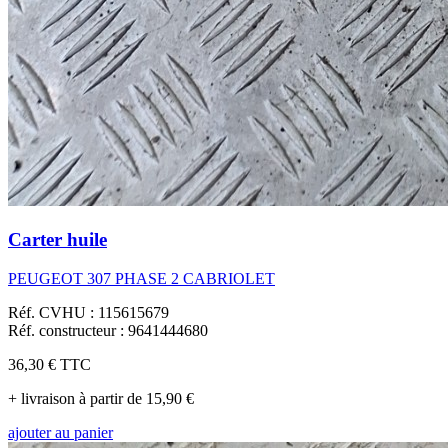
Carter huile
PEUGEOT 307 PHASE 2 CABRIOLET
Réf. CVHU : 115615679
Réf. constructeur : 9641444680
36,30 €
TTC
+ livraison à partir de 15,90 €
ajouter au panier