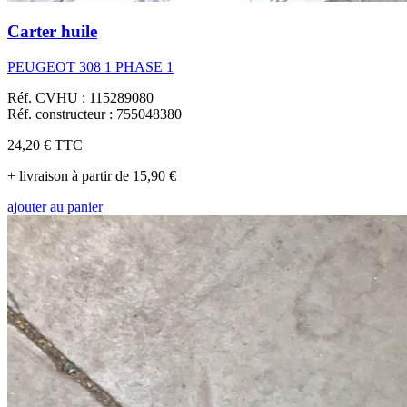
Carter huile
PEUGEOT 308 1 PHASE 1
Réf. CVHU : 115289080
Réf. constructeur : 755048380
24,20 €
TTC
+ livraison à partir de 15,90 €
ajouter au panier