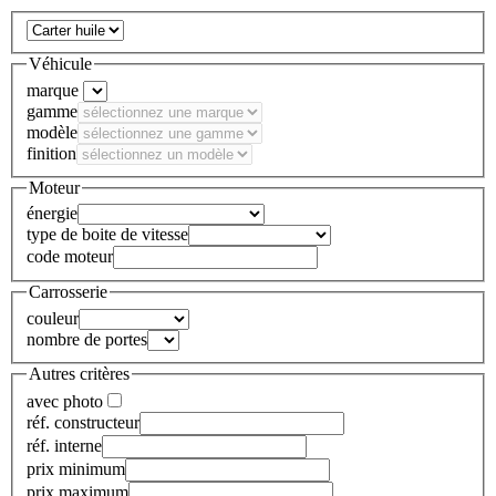
Véhicule
marque
gamme
modèle
finition
Moteur
énergie
type de boite de vitesse
code moteur
Carrosserie
couleur
nombre de portes
Autres critères
avec photo
réf. constructeur
réf. interne
prix minimum
prix maximum