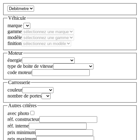
Véhicule
marque
gamme
modèle
finition
Moteur
énergie
type de boite de vitesse
code moteur
Carrosserie
couleur
nombre de portes
Autres critères
avec photo
réf. constructeur
réf. interne
prix minimum
prix maximum