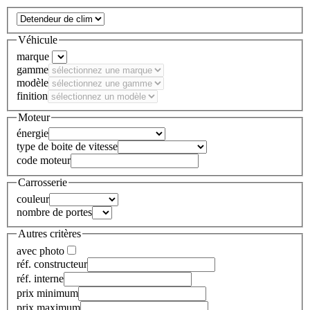
Véhicule
marque
gamme
modèle
finition
Moteur
énergie
type de boite de vitesse
code moteur
Carrosserie
couleur
nombre de portes
Autres critères
avec photo
réf. constructeur
réf. interne
prix minimum
prix maximum