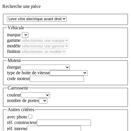
Recherche une pièce
Véhicule
marque
gamme
modèle
finition
Moteur
énergie
type de boite de vitesse
code moteur
Carrosserie
couleur
nombre de portes
Autres critères
avec photo
réf. constructeur
réf. interne