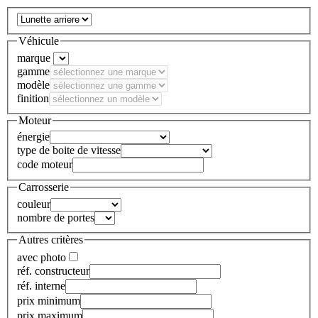
Véhicule
marque
gamme
modèle
finition
Moteur
énergie
type de boite de vitesse
code moteur
Carrosserie
couleur
nombre de portes
Autres critères
avec photo
réf. constructeur
réf. interne
prix minimum
prix maximum