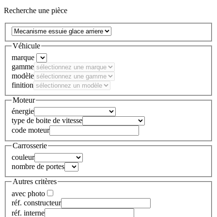
Recherche une pièce
Véhicule
marque
gamme
modèle
finition
Moteur
énergie
type de boite de vitesse
code moteur
Carrosserie
couleur
nombre de portes
Autres critères
avec photo
réf. constructeur
réf. interne