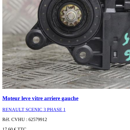
Moteur leve vitre arriere gauche
RENAULT SCENIC 3 PHASE 1
Réf. CVHU : 62579912
17,60 €
TTC