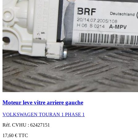
Moteur leve vitre arriere gauche
VOLKSWAGEN TOURAN 1 PHASE 1
Réf. CVHU : 62427151
17,60 €
TTC