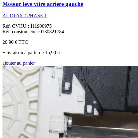
Moteur leve vitre arriere gauche
AUDI A6 2 PHASE 1
Réf. CVHU : 111900975
Réf. constructeur : 0130821784
20,90 €
TTC
+ livraison à partir de 15,90 €
ajouter au panier