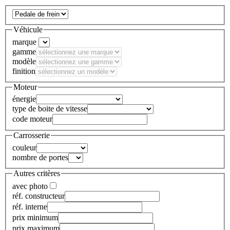
Véhicule
marque
gamme
modèle
finition
Moteur
énergie
type de boite de vitesse
code moteur
Carrosserie
couleur
nombre de portes
Autres critères
avec photo
réf. constructeur
réf. interne
prix minimum
prix maximum