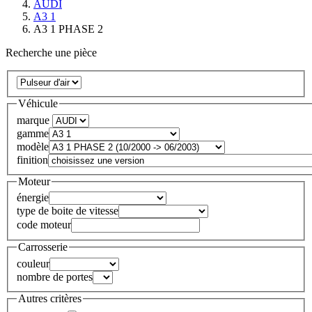
AUDI
A3 1
A3 1 PHASE 2
Recherche une pièce
Véhicule
marque
gamme
modèle
finition
Moteur
énergie
type de boite de vitesse
code moteur
Carrosserie
couleur
nombre de portes
Autres critères