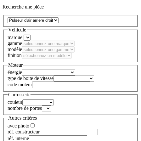
Recherche une pièce
Véhicule
marque
gamme
modèle
finition
Moteur
énergie
type de boite de vitesse
code moteur
Carrosserie
couleur
nombre de portes
Autres critères
avec photo
réf. constructeur
réf. interne