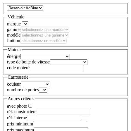
Véhicule
marque
gamme
modèle
finition
Moteur
énergie
type de boite de vitesse
code moteur
Carrosserie
couleur
nombre de portes
Autres critères
avec photo
réf. constructeur
réf. interne
prix minimum
prix maximum