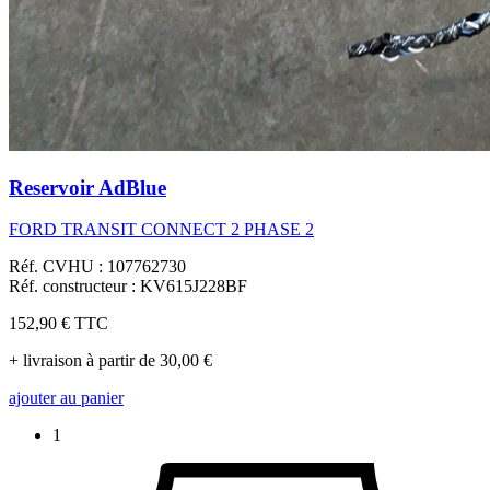
Reservoir AdBlue
FORD TRANSIT CONNECT 2 PHASE 2
Réf. CVHU : 107762730
Réf. constructeur : KV615J228BF
152,90 €
TTC
+ livraison à partir de 30,00 €
ajouter au panier
1