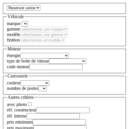
Véhicule
marque
gamme
modèle
finition
Moteur
énergie
type de boite de vitesse
code moteur
Carrosserie
couleur
nombre de portes
Autres critères
avec photo
réf. constructeur
réf. interne
prix minimum
prix maximum