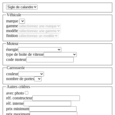
Véhicule
marque
gamme
modèle
finition
Moteur
énergie
type de boite de vitesse
code moteur
Carrosserie
couleur
nombre de portes
Autres critères
avec photo
réf. constructeur
réf. interne
prix minimum
prix maximum