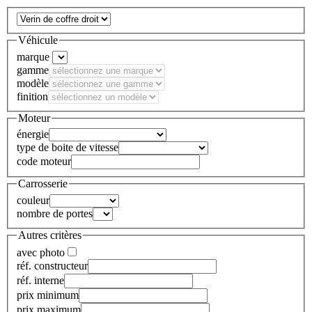
Véhicule
marque
gamme
modèle
finition
Moteur
énergie
type de boite de vitesse
code moteur
Carrosserie
couleur
nombre de portes
Autres critères
avec photo
réf. constructeur
réf. interne
prix minimum
prix maximum